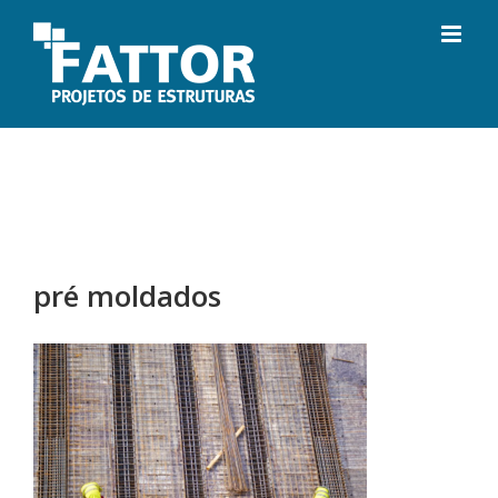
Ir
para
o
conteúdo
pré moldados