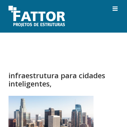
Ir
para
o
conteúdo
infraestrutura para cidades
inteligentes,