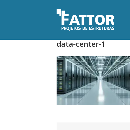
Ir
para
o
conteúdo
data-center-1