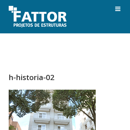
Ir
para
o
conteúdo
h-historia-02