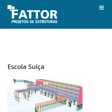
Ir
para
o
conteúdo
Escola Suiça