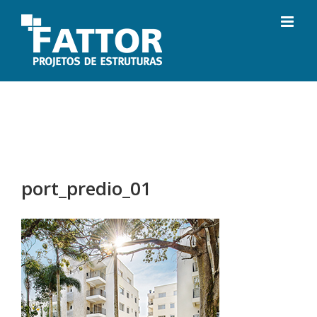
Ir
para
o
conteúdo
port_predio_01